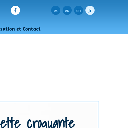
es
eu
en
fr
isation et Contact
ette croquante