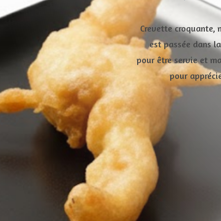
Crevette croquante, m
est passée dans la 
pour être servie et ma
pour apprécie