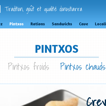
Tradition, goût et qualité donostiarra
ez
Pintxos
Rations
Sandwichs
Cave
Local
PINTXOS
Pintxos froids
Pintxos chauds
Crev