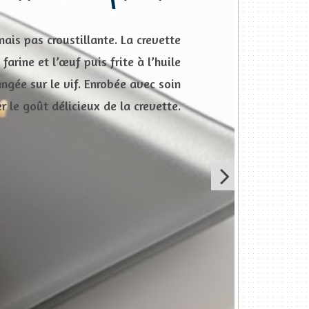
ais pas croustillante. La crevette
farine et l’œuf puis frite à l’huile
ngée sur le vif. Enrobée avec soin
r le goût délicieux de la crevette.